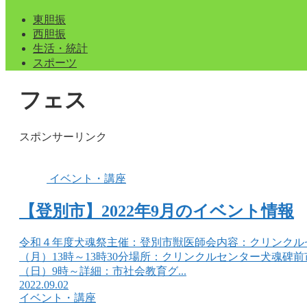
東胆振
西胆振
生活・統計
スポーツ
フェス
スポンサーリンク
イベント・講座
【登別市】2022年9月のイベント情報
令和４年度犬魂祭主催：登別市獣医師会内容：クリンクルセ
（月）13時～13時30分場所：クリンクルセンター犬魂碑
（日）9時～詳細：市社会教育グ...
2022.09.02
イベント・講座