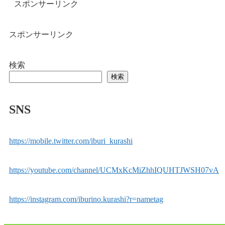
スポンサーリンク
スポンサーリンク
検索
検索
SNS
https://mobile.twitter.com/iburi_kurashi
https://youtube.com/channel/UCMxKcMiZhhIQUHTJWSH07vA
https://instagram.com/iburino.kurashi?r=nametag