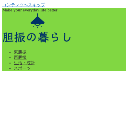
コンテンツへスキップ
Make your everyday life better
東胆振
西胆振
生活・統計
スポーツ