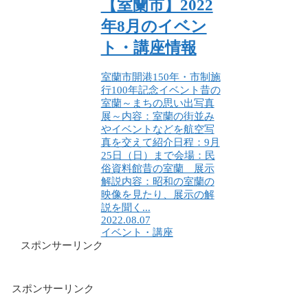
【室蘭市】2022
年8月のイベン
ト・講座情報
室蘭市開港150年・市制施
行100年記念イベント昔の
室蘭～まちの思い出写真
展～内容：室蘭の街並み
やイベントなどを航空写
真を交えて紹介日程：9月
25日（日）まで会場：民
俗資料館昔の室蘭 展示
解説内容：昭和の室蘭の
映像を見たり、展示の解
説を聞く...
2022.08.07
イベント・講座
スポンサーリンク
スポンサーリンク