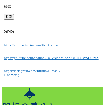
検索
検索
SNS
https://mobile.twitter.com/iburi_kurashi
https://youtube.com/channel/UCMxKcMiZhhIQUHTJWSH07vA
https://instagram.com/iburino.kurashi?
r=nametag