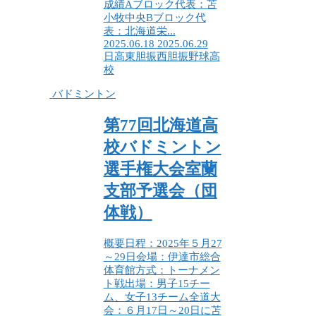
成績Aブロック代表：苫
小牧中央Bブロック代
表：北海道栄...
2025.06.18
2025.06.29
日高
東胆振
西胆振
野球
高
校
バドミントン
第77回北海道高
校バドミントン
選手権大会室蘭
支部予選会（団
体戦）
概要日程：2025年５月27
～29日会場：伊達市総合
体育館方式：トーナメン
ト戦出場：男子15チー
ム、女子13チーム全道大
会：６月17日～20日に苫