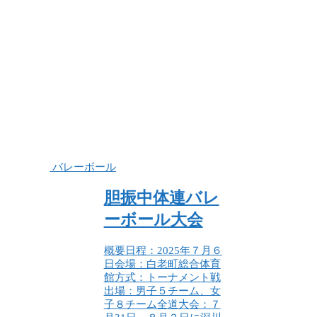
バレーボール
胆振中体連バレ
ーボール大会
概要日程：2025年７月６
日会場：白老町総合体育
館方式：トーナメント戦
出場：男子５チーム、女
子８チーム全道大会：７