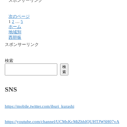
スポンサーリンク
次のページ
1
2
…
5
次
ホーム
へ
地域別
西胆振
スポンサーリンク
検索
検
索
SNS
https://mobile.twitter.com/iburi_kurashi
https://youtube.com/channel/UCMxKcMiZhhIQUHTJWSH07vA