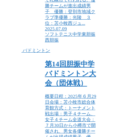
で札幌市で行われる。優
勝チームが進出成績男
子 優勝：登別市地域ク
ラブ準優勝：光陵 ３
位：苫小牧西ジュ...
2025.07.09
ソフトテニス
中学
東胆振
西胆振
バドミントン
第14回胆振中学
バドミントン大
会（団体戦）
概要日程：2025年６月29
日会場：苫小牧市総合体
育館方式：トーナメント
戦出場：男子４チーム、
女子４チーム全道大会：
７月30日から小樽市で開
催され、男女各優勝チー
ムが出場成績男子 優