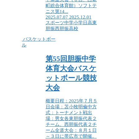
町総合体育館）ソフトテ
ニス第14...
2025.07.07
2025.12.01
スポーツ
中学
小学
日高
東
胆振
西胆振
高校
バスケットボー
ル
第55回胆振中学
体育大会バスケ
ットボール競技
大会
概要日程：2025年７月５
日会場：苫小牧明倫中方
式：トーナメント戦出
場：男女各東胆振代表２
チーム、西胆振代表２チ
ーム全道大会：８月１日
～３日に帯広市で開催。