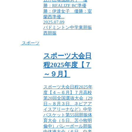
勝：REALIZE BC準優
勝：伊達女子 優勝：室
蘭西準優...
2025.07.09
バドミントン
中学
東胆振
西胆振
スポーツ
スポーツ大会日
程2025年度【７
～９月】
スポーツ大会日程2025年
度【４～６月】７月高校
第20回全国選抜大会（29
日～８月３日、ネピアア
イスアリーナなど）中学
バスケット第55回胆振体
育大会（５日、苫小牧明
倫中）バレーボール胆振
中体連大会（６日、白老