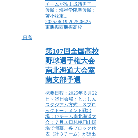
チームが進出成績男子
優勝：海星学院準優勝：
苫小牧東...
2025.06.19
2025.06.25
東胆振
西胆振
高校
日高
第107回全国高校
野球選手権大会
南北海道大会室
蘭支部予選
概要日程：2025年６月22
日～29日会場：とましん
スタジアム方式：３ブロ
ックトーナメント戦出
場：17チーム南北海道大
会：７月10日札幌円山球
場で開幕。各ブロック代
表（計３チーム）が進出