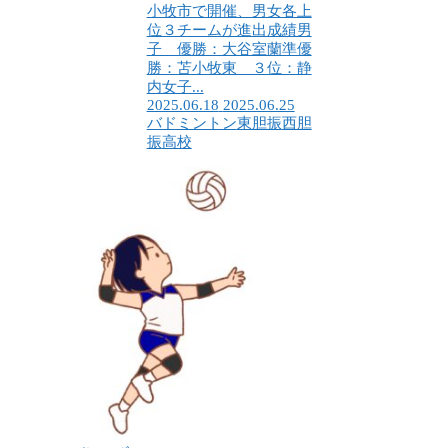
小牧市で開催、男女各上
位３チームが進出成績男
子 優勝：大谷室蘭準優
勝：苫小牧東 ３位：静
内女子...
2025.06.18
2025.06.25
バドミントン
東胆振
西胆
振
高校