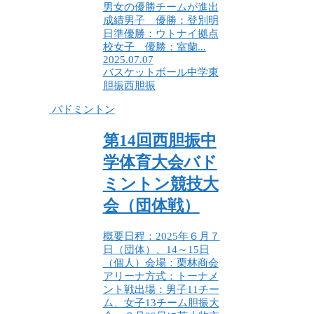
男女の優勝チームが進出
成績男子 優勝：登別明
日準優勝：ウトナイ拠点
校女子 優勝：室蘭...
2025.07.07
バスケットボール
中学
東
胆振
西胆振
バドミントン
第14回西胆振中
学体育大会バド
ミントン競技大
会（団体戦）
概要日程：2025年６月７
日（団体）、14～15日
（個人）会場：栗林商会
アリーナ方式：トーナメ
ント戦出場：男子11チー
ム、女子13チーム胆振大