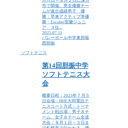
月31日～８月２日に深川
市で開催。男女優勝チー
ムが進出成績男子 優
勝：早来アクティブ準優
勝：Escalier室蘭ジュニ
ア ３位...
2025.07.11
バレーボール
中学
東胆振
西胆振
ソフトテニス
第14回胆振中学
ソフトテニス大
会
概要日程：2025年７月５
日会場：IRIE大同電設テ
ニスコート方式：トーナ
メント戦出場：男子８チ
ーム、女子８チーム全道
大会：８月１日～３日ま