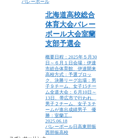
バレーボール
北海道高校総合
体育大会バレー
ボール大会室蘭
支部予選会
概要日程：2025年５月30
日～６月１日会場：伊達
市総合体育館、伊達開来
高校方式：予選ブロッ
ク、決勝リーグ出場：男
子９チーム、女子15チー
ム全道大会：６月10日～
13日、帯広市で行われ、
男子２チーム、女子３チ
ームが進出成績男子 優
勝：室蘭工...
2025.06.18
バレーボール
日高
東胆振
西胆振
高校