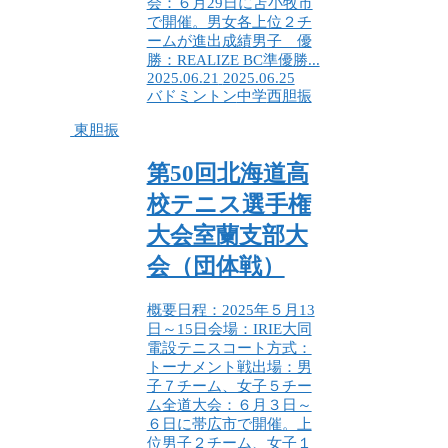
会：６月29日に苫小牧市
で開催。男女各上位２チ
ームが進出成績男子 優
勝：REALIZE BC準優勝...
2025.06.21
2025.06.25
バドミントン
中学
西胆振
東胆振
第50回北海道高
校テニス選手権
大会室蘭支部大
会（団体戦）
概要日程：2025年５月13
日～15日会場：IRIE大同
電設テニスコート方式：
トーナメント戦出場：男
子７チーム、女子５チー
ム全道大会：６月３日～
６日に帯広市で開催。上
位男子２チーム、女子１