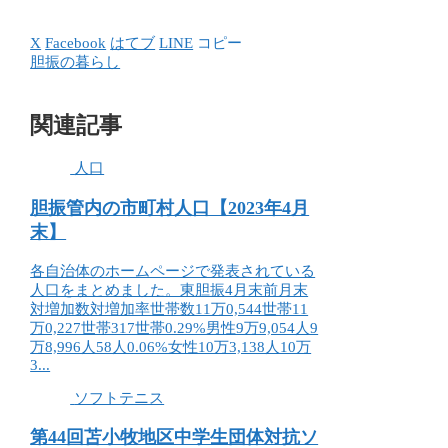
X
Facebook
はてブ
LINE
コピー
胆振の暮らし
関連記事
人口
胆振管内の市町村人口【2023年4月
末】
各自治体のホームページで発表されている
人口をまとめました。東胆振4月末前月末
対増加数対増加率世帯数11万0,544世帯11
万0,227世帯317世帯0.29%男性9万9,054人9
万8,996人58人0.06%女性10万3,138人10万
3...
ソフトテニス
第44回苫小牧地区中学生団体対抗ソ