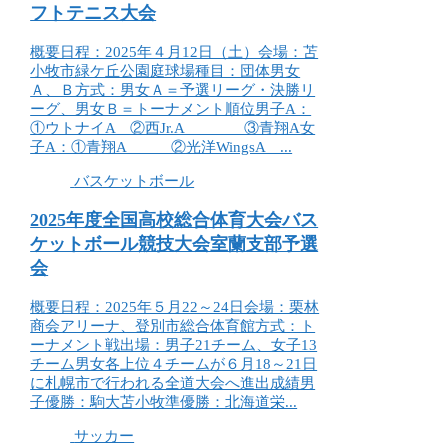
フトテニス大会
概要日程：2025年４月12日（土）会場：苫
小牧市緑ケ丘公園庭球場種目：団体男女
Ａ、Ｂ方式：男女Ａ＝予選リーグ・決勝リ
ーグ、男女Ｂ＝トーナメント順位男子A：
①ウトナイA ②西Jr.A ③青翔A女
子A：①青翔A ②光洋WingsA ...
バスケットボール
2025年度全国高校総合体育大会バス
ケットボール競技大会室蘭支部予選
会
概要日程：2025年５月22～24日会場：栗林
商会アリーナ、登別市総合体育館方式：ト
ーナメント戦出場：男子21チーム、女子13
チーム男女各上位４チームが６月18～21日
に札幌市で行われる全道大会へ進出成績男
子優勝：駒大苫小牧準優勝：北海道栄...
サッカー