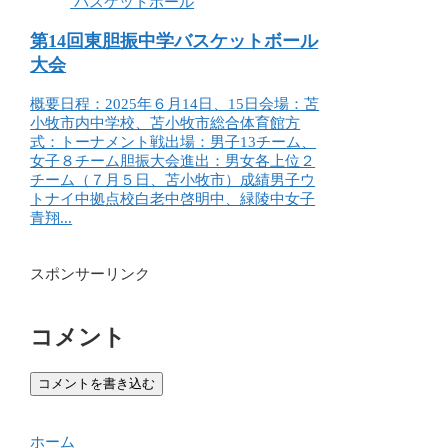
バスケットボール
第14回東胆振中学バスケットボール
大会
概要日程：2025年６月14日、15日会場：苫
小牧市内中学校、苫小牧市総合体育館方
式：トーナメント戦出場：男子13チーム、
女子８チーム胆振大会進出：男女各上位２
チーム（７月５日、苫小牧市）成績男子ウ
トナイ中拠点校白老中啓明中、緑陵中女子
青翔...
スポンサーリンク
コメント
コメントを書き込む
ホーム