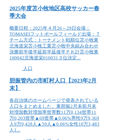
2025年度苫小牧地区高校サッカー春
季大会
概要日程：2025年４月26～29日会場：
TOMASEIフットボールフィールド出場：７
チーム方式：トーナメント戦順位苫小牧東
北海道栄苫小牧工業苫小牧中央組み合わせ
決勝前半後半延前半延後半ＰＫ計苫小牧東
100042北海道栄010031３位決定...
人口
胆振管内の市町村人口【2023年2月
末】
各自治体のホームページで発表されている
人口をまとめました。東胆振2月末前月末
対増加数対増加率世帯数11万0,134世帯11
万0,203世帯▲69世帯▲0.06%男性9万9,369
人9万9,428人▲59人▲0.06%女性10万3,483
人1...