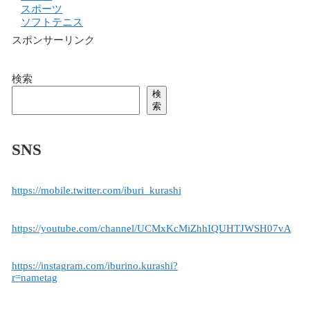
スポーツ
ソフトテニス
スポンサーリンク
検索
検
索
SNS
https://mobile.twitter.com/iburi_kurashi
https://youtube.com/channel/UCMxKcMiZhhIQUHTJWSH07vA
https://instagram.com/iburino.kurashi?
r=nametag