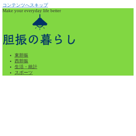
コンテンツへスキップ
Make your everyday life better
東胆振
西胆振
生活・統計
スポーツ