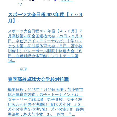
ツ
スポーツ大会日程2025年度【７～９
月】
スポーツ大会日程2025年度【４～６月】７
月高校第20回全国選抜大会（29日～８月３
日、ネピアアイスアリーナなど）中学バス
ケット第55回胆振体育大会（５日、苫小牧
明倫中）バレーボール胆振中体連大会（６
日、白老町総合体育館）ソフトテニス第
14...
卓球
春季高校卓球大会学校対抗戦
概要日程：2025年４月29日会場：苫小牧市
総合体育館方式：男子＝トーナメント戦、
女子＝リーグ戦出場：男子６校、女子４校
組み合わせ男子決勝戦：駒大苫小牧 3-0
苫小牧高専３位決定戦：苫小牧南3-0 静内
準決勝：駒大苫小牧 3-0 静内、苫...