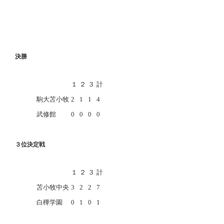
決勝
１
２
３
計
駒大苫小牧
2
1
1
4
武修館
0
0
0
0
３位決定戦
１
２
３
計
苫小牧中央
3
2
2
7
白樺学園
0
1
0
1