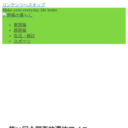
コンテンツへスキップ
Make your everyday life better
東胆振
西胆振
生活・統計
スポーツ