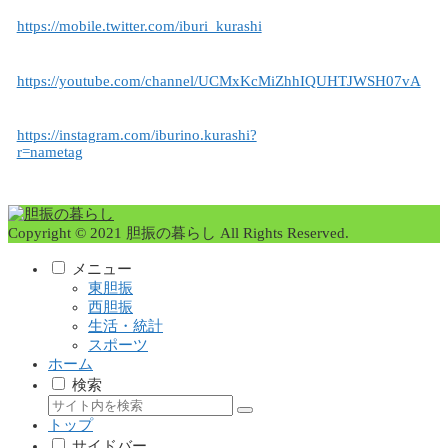
https://mobile.twitter.com/iburi_kurashi
https://youtube.com/channel/UCMxKcMiZhhIQUHTJWSH07vA
https://instagram.com/iburino.kurashi?
r=nametag
Copyright © 2021 胆振の暮らし All Rights Reserved.
メニュー
東胆振
西胆振
生活・統計
スポーツ
ホーム
検索
トップ
サイドバー