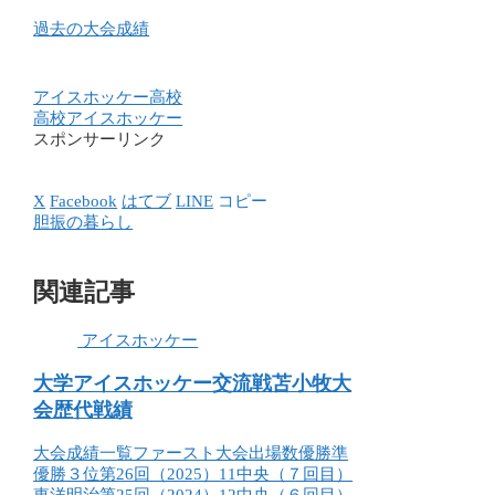
過去の大会成績
アイスホッケー
高校
高校アイスホッケー
スポンサーリンク
X
Facebook
はてブ
LINE
コピー
胆振の暮らし
関連記事
アイスホッケー
大学アイスホッケー交流戦苫小牧大
会歴代戦績
大会成績一覧ファースト大会出場数優勝準
優勝３位第26回（2025）11中央（７回目）
東洋明治第25回（2024）12中央（６回目）