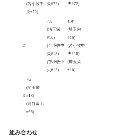
(苫小牧中
央#72)
央#72)
央#72)
7A
13P
(埼玉栄
(埼玉栄
#16)
#16)
2
(苫小牧中
(苫小牧中
央#18)
央#18)
(苫小牧中
(埼玉栄
央#13)
#18)
7G
(埼玉栄
3
#18)
(龍谷富山
#66)
組み合わせ