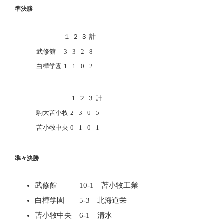
準決勝
１
２
３
計
武修館
3
3
2
8
白樺学園
1
1
0
2
１
２
３
計
駒大苫小牧
2
3
0
5
苫小牧中央
0
1
0
1
準々決勝
武修館 10-1 苫小牧工業
白樺学園 5-3 北海道栄
苫小牧中央 6-1 清水