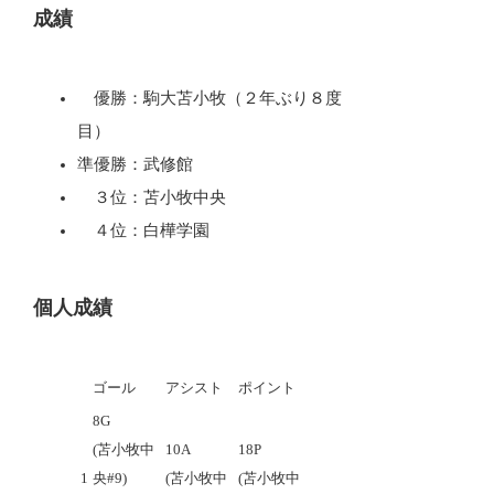
成績
優勝：駒大苫小牧（２年ぶり８度
目）
準優勝：武修館
３位：苫小牧中央
４位：白樺学園
個人成績
ゴール
アシスト
ポイント
8G
(苫小牧中
10A
18P
1
央#9)
(苫小牧中
(苫小牧中