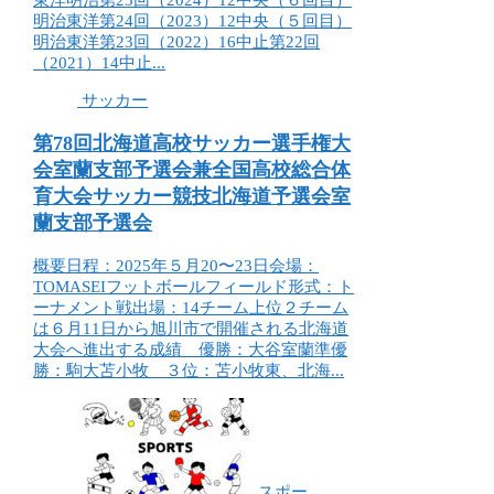
明治東洋第24回（2023）12中央（５回目）
明治東洋第23回（2022）16中止第22回
（2021）14中止...
サッカー
第78回北海道高校サッカー選手権大
会室蘭支部予選会兼全国高校総合体
育大会サッカー競技北海道予選会室
蘭支部予選会
概要日程：2025年５月20〜23日会場：
TOMASEIフットボールフィールド形式：ト
ーナメント戦出場：14チーム上位２チーム
は６月11日から旭川市で開催される北海道
大会へ進出する成績 優勝：大谷室蘭準優
勝：駒大苫小牧 ３位：苫小牧東、北海...
スポー