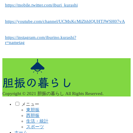
https://mobile.twitter.com/iburi_kurashi
https://youtube.com/channel/UCMxKcMiZhhIQUHTJWSH07vA
https://instagram.com/iburino.kurashi?
r=nametag
Copyright © 2021 胆振の暮らし All Rights Reserved.
メニュー
東胆振
西胆振
生活・統計
スポーツ
ホーム