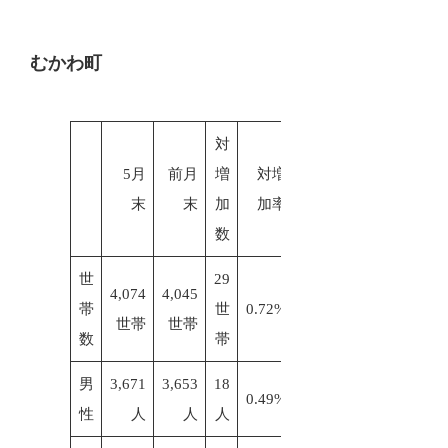
むかわ町
対
5月
前月
増
対増
末
末
加
加率
数
世
29
4,074
4,045
帯
世
0.72%
世帯
世帯
数
帯
男
3,671
3,653
18
0.49%
性
人
人
人