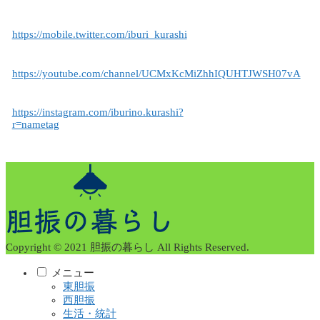
https://mobile.twitter.com/iburi_kurashi
https://youtube.com/channel/UCMxKcMiZhhIQUHTJWSH07vA
https://instagram.com/iburino.kurashi?
r=nametag
Copyright © 2021 胆振の暮らし All Rights Reserved.
メニュー
東胆振
西胆振
生活・統計