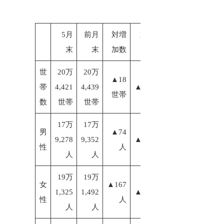
5月
前月
対増
対増加
末
末
加数
率
世
20万
20万
▲18
帯
4,421
4,439
▲0.01%
世帯
数
世帯
世帯
17万
17万
男
▲74
9,278
9,352
▲0.04%
性
人
人
人
19万
19万
女
▲167
1,325
1,492
▲0.09%
性
人
人
人