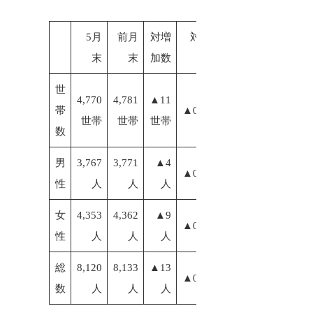
5月
前月
対増
対増加
末
末
加数
率
世
4,770
4,781
▲11
帯
▲0.23%
世帯
世帯
世帯
数
男
3,767
3,771
▲4
▲0.11%
性
人
人
人
女
4,353
4,362
▲9
▲0.21%
性
人
人
人
総
8,120
8,133
▲13
▲0.16%
数
人
人
人