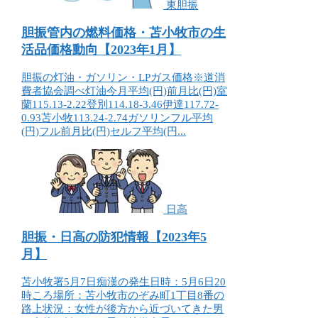
東胆振
胆振管内の燃料価格・苫小牧市の生
活品価格動向【2023年1月】
胆振の灯油・ガソリン・LPガス価格※道消
費者協会調べ灯油今月平均(円)前月比(円)室
蘭115.13-2.22登別114.18-3.46伊達117.72-
0.93苫小牧113.24-2.74ガソリンフル平均
(円)フル前月比(円)セルフ平均(円...
日高
胆振・日高の防犯情報【2023年5
月】
苫小牧署5月7日痴漢の発生日時：5月6日20
時ころ場所：苫小牧市のぞみ町1丁目8番の
路上状況：女性が後方から近づいてきた男