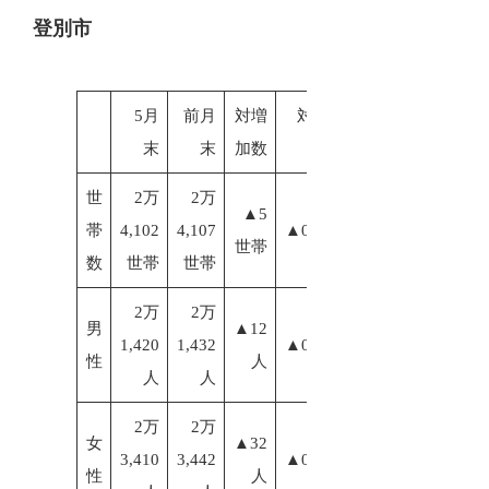
登別市
5月
前月
対増
対増加
末
末
加数
率
世
2万
2万
▲5
帯
4,102
4,107
▲0.02%
世帯
数
世帯
世帯
2万
2万
男
▲12
1,420
1,432
▲0.06%
性
人
人
人
2万
2万
女
▲32
3,410
3,442
▲0.14%
性
人