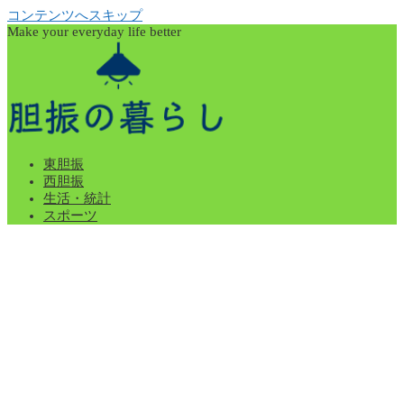
コンテンツへスキップ
Make your everyday life better
東胆振
西胆振
生活・統計
スポーツ