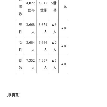
4,022
4,017
5世
帯
0.12%
世帯
世帯
帯
数
男
3,668
3,671
▲3
▲0.08%
性
人
人
人
女
3,684
3,686
▲2
▲0.05%
性
人
人
人
総
7,352
7,357
▲5
▲0.07%
数
人
人
人
厚真町