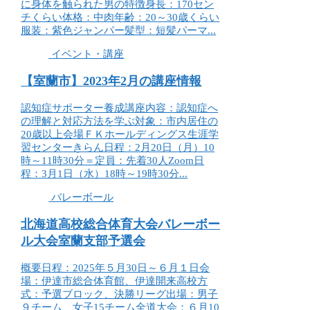
に身体を触られた男の特徴身長：170セン
チくらい体格：中肉年齢：20～30歳くらい
服装：紫色ジャンパー髪型：短髪パーマ...
イベント・講座
【室蘭市】2023年2月の講座情報
認知症サポーター養成講座内容：認知症へ
の理解と対応方法を学ぶ対象：市内居住の
20歳以上会場ＦＫホールディングス生涯学
習センターきらん日程：2月20日（月）10
時～11時30分＝定員：先着30人Zoom日
程：3月1日（水）18時～19時30分...
バレーボール
北海道高校総合体育大会バレーボー
ル大会室蘭支部予選会
概要日程：2025年５月30日～６月１日会
場：伊達市総合体育館、伊達開来高校方
式：予選ブロック、決勝リーグ出場：男子
９チーム、女子15チーム全道大会：６月10