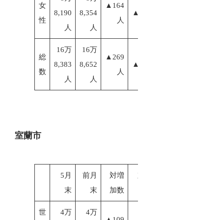
女
▲164
8,190
8,354
▲0.19%
性
人
人
人
16万
16万
総
▲269
8,383
8,652
▲0.16%
数
人
人
人
室蘭市
5月
前月
対増
対増加
末
末
加数
率
世
4万
4万
▲109