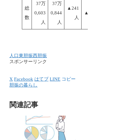
37万
37万
総
▲241
0,603
0,844
▲0.06%
数
人
人
人
人口
東胆振
西胆振
スポンサーリンク
X
Facebook
はてブ
LINE
コピー
胆振の暮らし
関連記事