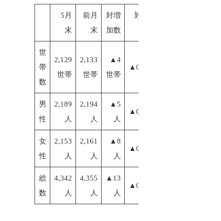
5月
前月
対増
対増加
末
末
加数
率
世
2,129
2,133
▲4
帯
▲0.19%
世帯
世帯
世帯
数
男
2,189
2,194
▲5
▲0.23%
性
人
人
人
女
2,153
2,161
▲8
▲0.37%
性
人
人
人
総
4,342
4,355
▲13
▲0.30%
数
人
人
人