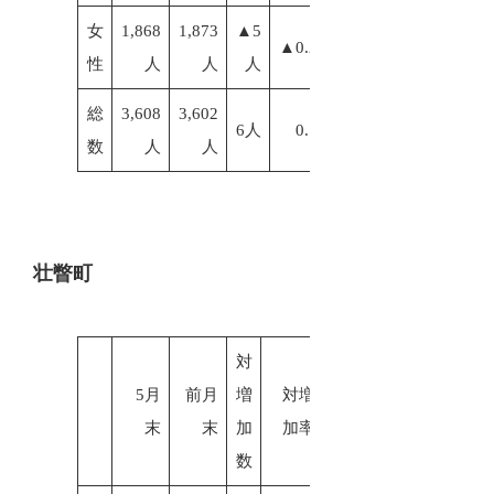
女
1,868
1,873
▲5
▲0.27%
性
人
人
人
総
3,608
3,602
6人
0.17%
数
人
人
壮瞥町
対
5月
前月
増
対増
末
末
加
加率
数