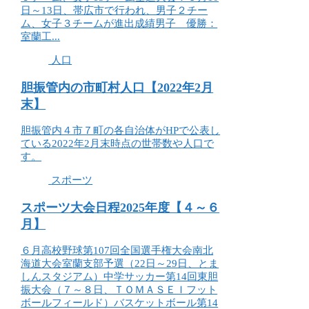
日～13日、帯広市で行われ、男子２チー
ム、女子３チームが進出成績男子 優勝：
室蘭工...
人口
胆振管内の市町村人口【2022年2月
末】
胆振管内４市７町の各自治体がHPで公表し
ている2022年2月末時点の世帯数や人口で
す。
スポーツ
スポーツ大会日程2025年度【４～６
月】
６月高校野球第107回全国選手権大会南北
海道大会室蘭支部予選（22日～29日、とま
しんスタジアム）中学サッカー第14回東胆
振大会（７～８日、ＴＯＭＡＳＥＩフット
ボールフィールド）バスケットボール第14