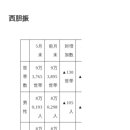
西胆振
5月
前月
対増
対増加
末
末
加数
率
世
9万
9万
▲130
帯
3,765
3,895
▲0.14%
世帯
数
世帯
世帯
8万
8万
男
▲105
0,193
0,298
▲0.13%
性
人
人
人
8万
8万