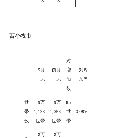
人
人
苫小牧市
対
5月
前月
増
対増
末
末
加
加率
数
世
9万
9万
85
帯
1,138
1,053
世
0.09%
数
世帯
世帯
帯
8万
8万