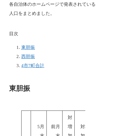
各自治体のホームページで発表されている
人口をまとめました。
目次
東胆振
西胆振
4市7町合計
東胆振
対
5月
前月
増
対増
末
末
加
加率