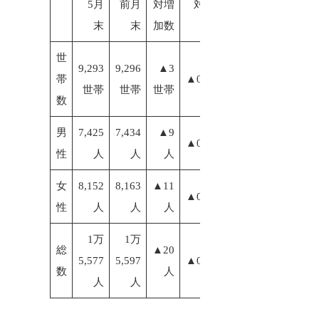
5月
前月
対増
対増加
末
末
加数
率
世
9,293
9,296
▲3
帯
▲0.03%
世帯
世帯
世帯
数
男
7,425
7,434
▲9
▲0.12%
性
人
人
人
女
8,152
8,163
▲11
▲0.13%
性
人
人
人
1万
1万
総
▲20
5,577
5,597
▲0.13%
数
人
人
人