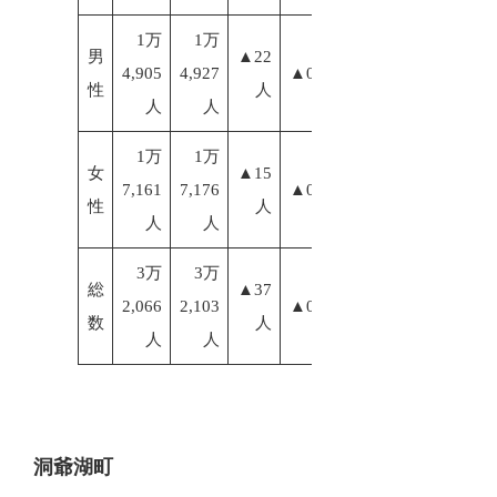
1万
1万
男
▲22
4,905
4,927
▲0.15%
性
人
人
人
1万
1万
女
▲15
7,161
7,176
▲0.09%
性
人
人
人
3万
3万
総
▲37
2,066
2,103
▲0.12%
数
人
人
人
洞爺湖町