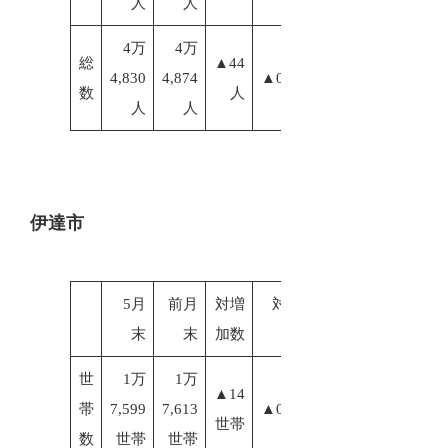
人
人
4万
4万
総
▲44
4,830
4,874
▲0.10%
数
人
人
人
伊達市
5月
前月
対増
対増加
末
末
加数
率
世
1万
1万
▲14
帯
7,599
7,613
▲0.08%
世帯
数
世帯
世帯