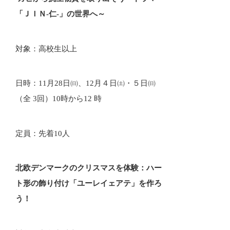
「ＪＩＮ-仁-」の世界へ～
対象：高校生以上
日時：11月28日㈰、12月４日㈯・５日㈰
（全 3回）10時から12 時
定員：先着10人
北欧デンマークのクリスマスを体験：ハー
ト形の飾り付け「ユーレイェアテ」を作ろ
う！