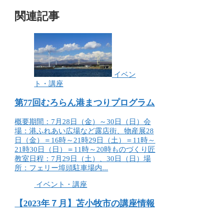
関連記事
イベン
ト・講座
第77回むろらん港まつりプログラム
概要期間：7月28日（金）～30日（日）会
場：港ふれあい広場など露店街、物産展28
日（金）＝16時～21時29日（土）＝11時～
21時30日（日）＝11時～20時ものづくり匠
教室日程：7月29日（土）、30日（日）場
所：フェリー埠頭駐車場内...
イベント・講座
【2023年７月】苫小牧市の講座情報