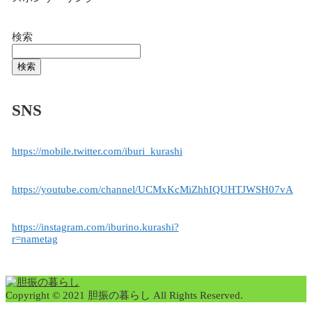
検索
検索
SNS
https://mobile.twitter.com/iburi_kurashi
https://youtube.com/channel/UCMxKcMiZhhIQUHTJWSH07vA
https://instagram.com/iburino.kurashi?
r=nametag
Copyright © 2021 胆振の暮らし All Rights Reserved.