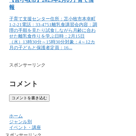
報
子育て支援センター住所：苫小牧市本幸町
1-2-21電話：33-4751離乳食講習会内容：調
理の手順を見たり試食しながら月齢に合わ
せた離乳食作りを学ぶ日時：2月15日
（水）13時30分～15時30分対象：4～12カ
月の子どもと保護者定員：16...
スポンサーリンク
コメント
コメントを書き込む
ホーム
ジャンル別
イベント・講座
スポンサーリンク