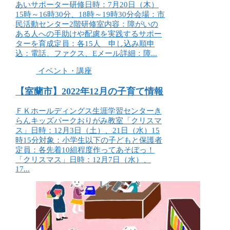
あいサポーター研修日時：7月20日（木）
15時～16時30分、18時～19時30分会場：市
民活動センター2階研修室内容：障がいの
ある人への手助けや配慮を実践するサポー
ターを育成定員：各15人 申し込み順申
込：電話、ファクス、Eメール詳細：障...
イベント・講座
【室蘭市】2022年12月の子育て情報
ＦＫホールディングス生涯学習センターき
らんキッズパークおりがみ教室「クリスマ
ス」日時：12月3日（土）、21日（水）15
時15分対象：小学生以下の子どもと保護者
定員：各先着10組程度作ってあそぼっ！
「クリスマス」日時：12月7日（水）、
17...