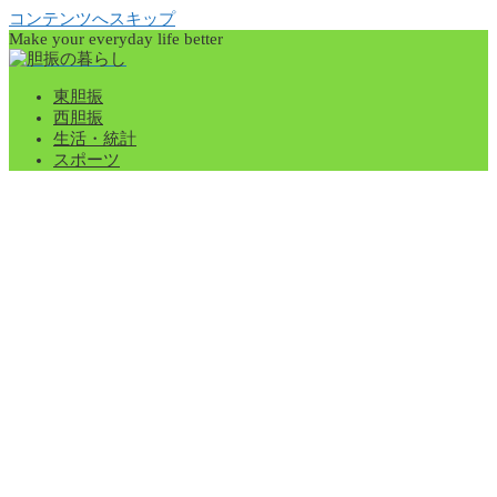
コンテンツへスキップ
Make your everyday life better
東胆振
西胆振
生活・統計
スポーツ