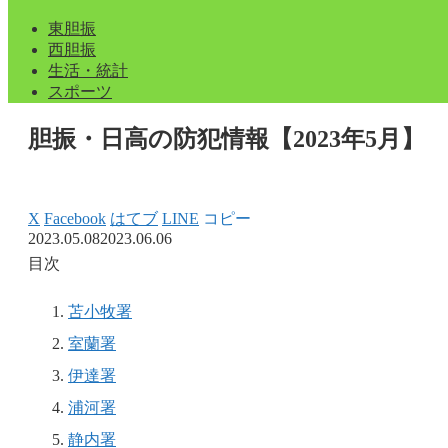
東胆振
西胆振
生活・統計
スポーツ
胆振・日高の防犯情報【2023年5月】
X
Facebook
はてブ
LINE
コピー
2023.05.08
2023.06.06
目次
苫小牧署
室蘭署
伊達署
浦河署
静内署