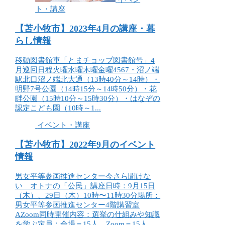
ト・講座
【苫小牧市】2023年4月の講座・暮
らし情報
移動図書館車「とまチョップ図書館号」4
月巡回日程火曜水曜木曜金曜4567・沼ノ端
駅北口沼ノ端北大通（13時40分～14時）・
明野7号公園（14時15分～14時50分）・花
畔公園（15時10分～15時30分）・はなぞの
認定こども園（10時～1...
イベント・講座
【苫小牧市】2022年9月のイベント
情報
男女平等参画推進センター今さら聞けな
い オトナの「公民」講座日時：9月15日
（木）、29日（木）10時〜11時30分場所：
男女平等参画推進センター4階講習室
AZoom同時開催内容：選挙の仕組みや知識
を学ぶ定員：会場＝15人、Zoom＝15人...