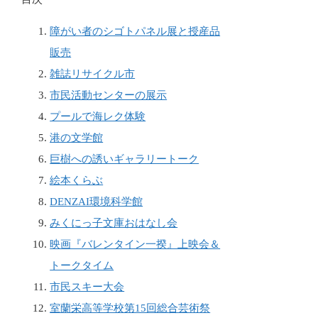
障がい者のシゴトパネル展と授産品
販売
雑誌リサイクル市
市民活動センターの展示
プールで海レク体験
港の文学館
巨樹への誘いギャラリートーク
絵本くらぶ
DENZAI環境科学館
みくにっ子文庫おはなし会
映画『バレンタイン一揆』上映会＆
トークタイム
市民スキー大会
室蘭栄高等学校第15回総合芸術祭