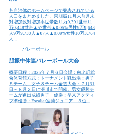
各自治体のホームページで発表されている
人口をまとめました。東胆振11月末前月末
対増加数対増加率世帯数11万0,391世帯11
万0,448世帯▲57世帯▲0.05%男性9万9,643
人9万9,730人▲87人▲0.09%女性10万3,764
人...
バレーボール
胆振中体連バレーボール大会
概要日程：2025年７月６日会場：白老町総
合体育館方式：トーナメント戦出場：男子
５チーム、女子８チーム全道大会：７月31
日～８月２日に深川市で開催。男女優勝チ
ームが進出成績男子 優勝：早来アクティ
ブ準優勝：Escalier室蘭ジュニア ３位...
イベン