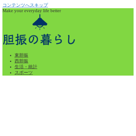
コンテンツへスキップ
Make your everyday life better
東胆振
西胆振
生活・統計
スポーツ