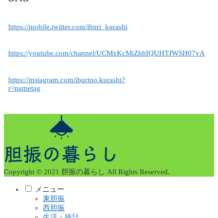
https://mobile.twitter.com/iburi_kurashi
https://youtube.com/channel/UCMxKcMiZhhIQUHTJWSH07vA
https://instagram.com/iburino.kurashi?
r=nametag
Copyright © 2021 胆振の暮らし All Rights Reserved.
メニュー
東胆振
西胆振
生活・統計