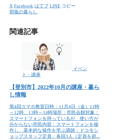
X
Facebook
はてブ
LINE
コピー
胆振の暮らし
関連記事
イベン
ト・講座
【登別市】2022年10月の講座・暮ら
し情報
第4回スマホ教室日時：11月4日（金）11時
～12時、13時～14時場所：市民会館対象：
スマートフォンを持っているが、使い方が
分からない市民内容：スマートフォンを操
作し、基本的な操作を学ぶ講師：ドコモシ
ョップスタッフ定員：各回3人（定員を超...