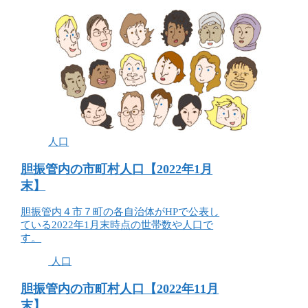
人口
胆振管内の市町村人口【2022年1月
末】
胆振管内４市７町の各自治体がHPで公表し
ている2022年1月末時点の世帯数や人口で
す。
人口
胆振管内の市町村人口【2022年11月
末】