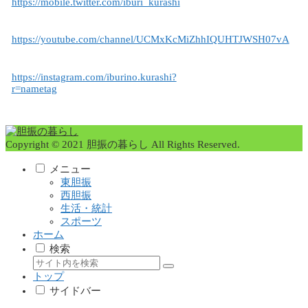
https://mobile.twitter.com/iburi_kurashi
https://youtube.com/channel/UCMxKcMiZhhIQUHTJWSH07vA
https://instagram.com/iburino.kurashi?
r=nametag
Copyright © 2021 胆振の暮らし All Rights Reserved.
メニュー
東胆振
西胆振
生活・統計
スポーツ
ホーム
検索
トップ
サイドバー