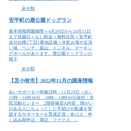
未分類
安平町の鹿公園ドッグラン
基本情報開園期間＝4月29日から10月31日
まで休園日＝なし料金＝無料住所＝安平町
追分白樺2丁目1番地設備＝水飲み場や足洗
い場、ベンチ、築山、トンネル、マーキン
グポールがあります。鹿公園ドッグランの
様子
未分類
【苫小牧市】2022年11月の講座情報
あいサポーター研修日時：11月29日（火）
15時～16時30分、18時～19時30分場所：市
民活動センター 2階研修室A内容：障がい
のある人にちょっとした手助けや配慮を実
践するサポーターを育成定員：各15人 申
し込み順申込：電話、ファクス、...