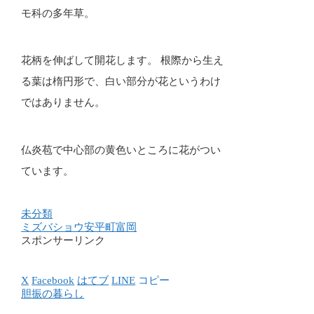
モ科の多年草。
花柄を伸ばして開花します。 根際から生え
る葉は楕円形で、白い部分が花というわけ
ではありません。
仏炎苞で中心部の黄色いところに花がつい
ています。
未分類
ミズバショウ
安平町
富岡
スポンサーリンク
X
Facebook
はてブ
LINE
コピー
胆振の暮らし