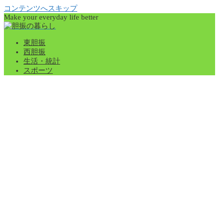
コンテンツへスキップ
Make your everyday life better
東胆振
西胆振
生活・統計
スポーツ