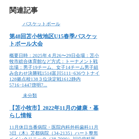
関連記事
バスケットボール
第48回苫小牧地区U15春季バスケッ
トボール大会
概要日時：2025年４月26〜29日会場：苫小
牧市総合体育館など方式：トーナメント戦
出場：男子19チーム、女子14チーム男子組
み合わせ決勝戦1514富川5111−636ウトナイ
128拠点校138３位決定戦1612静内
5716−1447啓明7...
未分類
【苫小牧市】2022年11月の健康・暮
らし情報
11月休日当番病院・医院内科外科歯科11月
3日（木）苫都病院（34-2135）ハート整形